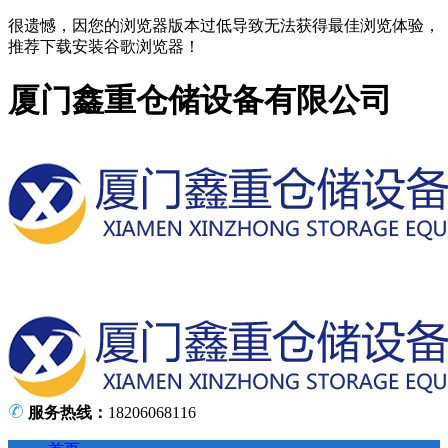
很遗憾，因您的浏览器版本过低导致无法获得最佳浏览体验，
推荐下载安装谷歌浏览器！
厦门鑫重仓储设备有限公司
服务热线：
18206068116