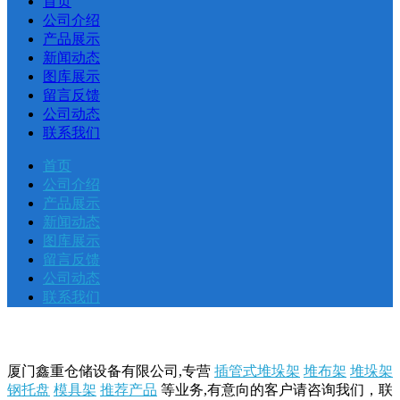
首页
公司介绍
产品展示
新闻动态
图库展示
留言反馈
公司动态
联系我们
首页
公司介绍
产品展示
新闻动态
图库展示
留言反馈
公司动态
联系我们
厦门鑫重仓储设备有限公司,专营
插管式堆垛架
堆布架
堆垛架
钢托盘
模具架
推荐产品
等业务,有意向的客户请咨询我们，联