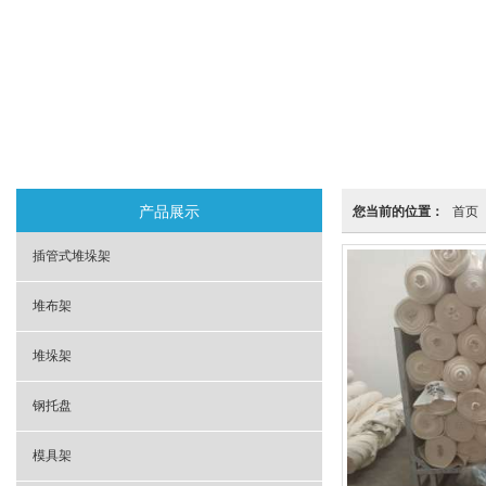
产品展示
您当前的位置：
首页
插管式堆垛架
堆布架
堆垛架
钢托盘
模具架