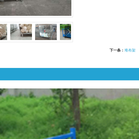
下一条：
堆布架