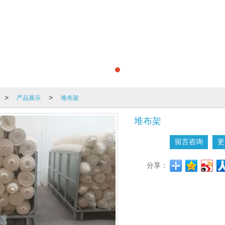
产品展示
堆布架
>
>
堆布架
留言咨询
更
分享：