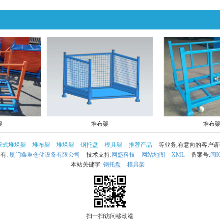
架
堆布架
堆布
管式堆垛架
堆布架
堆垛架
钢托盘
模具架
推荐产品
等业务,有意向的客户
所有:
厦门鑫重仓储设备有限公司
技术支持:
网盛科技
网站地图
XML
备案号:
闽I
本站关键字:
钢托盘
模具架
扫一扫访问移动端