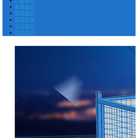
产品展示
页
司
品
闻
库
言
司
系
新闻动态
图库展示
留言反馈
介
展
动
展
反
动
我
公司动态
联系我们
绍
示
态
示
馈
态
们