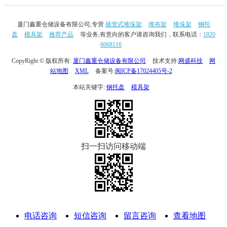
厦门鑫重仓储设备有限公司,专营
插管式堆垛架
堆布架
堆垛架
钢托
盘
模具架
推荐产品
等业务,有意向的客户请咨询我们，联系电话：
1820
6068116
CopyRight © 版权所有:
厦门鑫重仓储设备有限公司
技术支持:
网盛科技
网
站地图
XML
备案号:
闽ICP备17024405号-2
本站关键字:
钢托盘
模具架
扫一扫访问移动端
电话咨询
短信咨询
留言咨询
查看地图