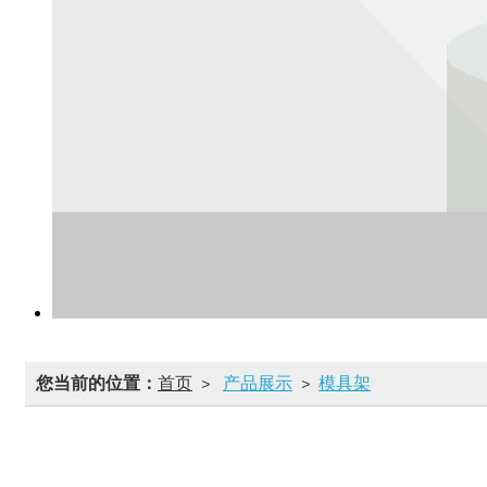
您当前的位置：
首页
产品展示
模具架
>
>