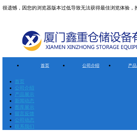
很遗憾，因您的浏览器版本过低导致无法获得最佳浏览体验，
首页
公司介绍
产品
首页
公司介绍
产品展示
新闻动态
图库展示
留言反馈
公司动态
联系我们