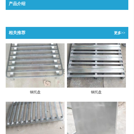
产品介绍
相关推荐
更多>>
钢托盘
钢托盘