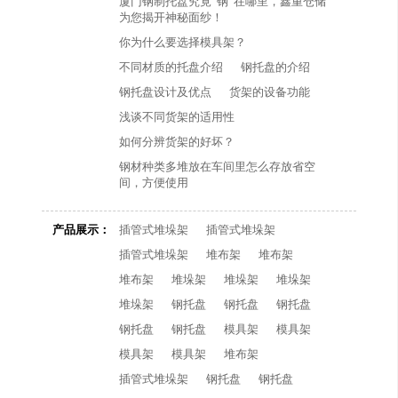
厦门钢制托盘究竟“钢”在哪里，鑫重仓储
为您揭开神秘面纱！
你为什么要选择模具架？
不同材质的托盘介绍
钢托盘的介绍
钢托盘设计及优点
货架的设备功能
浅谈不同货架的适用性
如何分辨货架的好坏？
钢材种类多堆放在车间里怎么存放省空
间，方便使用
产品展示：
插管式堆垛架
插管式堆垛架
插管式堆垛架
堆布架
堆布架
堆布架
堆垛架
堆垛架
堆垛架
堆垛架
钢托盘
钢托盘
钢托盘
钢托盘
钢托盘
模具架
模具架
模具架
模具架
堆布架
插管式堆垛架
钢托盘
钢托盘